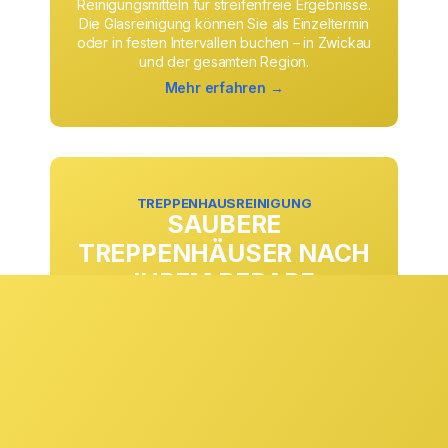
Reinigungsmitteln für streifenfreie Ergebnisse.
Die Glasreinigung können Sie als Einzeltermin
oder in festen Intervallen buchen – in Zwickau
und der gesamten Region.
Mehr erfahren →
TREPPENHAUSREINIGUNG
SAUBERE
TREPPENHÄUSER NACH
IHREM BEDARF
Ob täglich, wöchentlich oder in anderen
Rhythmen: Die Treppenhausreinigung passen
wir exakt an Ihre Anforderungen und
Begehungsfrequenzen an. Stufen, Geländer,
Eingangsbereiche und Gemeinschaftsflächen
werden zuverlässig gepflegt und sorgen
dauerhaft für einen sauberen ersten Eindruck.