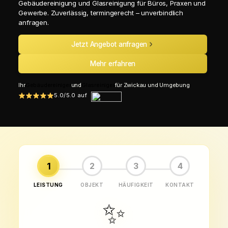
Gebäudereinigung und Glasreinigung für Büros, Praxen und
Gewerbe. Zuverlässig, termingerecht – unverbindlich
anfragen.
Jetzt Angebot anfragen
Mehr erfahren
Ihr
Gebäudereiniger
und
Glasreiniger
für Zwickau und Umgebung
5.0/5.0 auf
1
2
3
4
LEISTUNG
OBJEKT
HÄUFIGKEIT
KONTAKT
✨