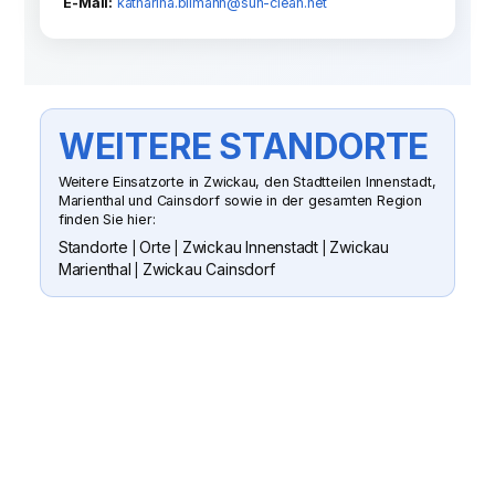
E-Mail:
katharina.bilmann@sun-clean.net
WEITERE STANDORTE
Weitere Einsatzorte in Zwickau, den Stadtteilen Innenstadt,
Marienthal und Cainsdorf sowie in der gesamten Region
finden Sie hier:
Standorte
Orte
Zwickau Innenstadt
Zwickau
|
|
|
Marienthal
Zwickau Cainsdorf
|
SUN CLEAN GMBH
WENN SIE FRAGEN HABEN ODER
EIN ANGEBOT WÜNSCHEN
Senden Sie uns gern eine Nachricht
oder rufen Sie an. Wir besichtigen Ihr