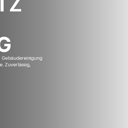
TZ
G
u: Gebäudereinigung
. Zuverlässig,