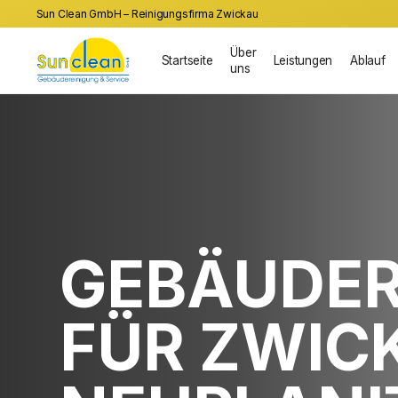
Sun Clean GmbH – Reinigungsfirma Zwickau
Über
Startseite
Leistungen
Ablauf
uns
GEBÄUDER
FÜR ZWIC