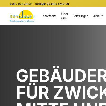
Sun Clean GmbH – Reinigungsfirma Zwickau
Über
Startseite
Leistungen
Ablauf
uns
GEBÄUDER
FÜR ZWIC