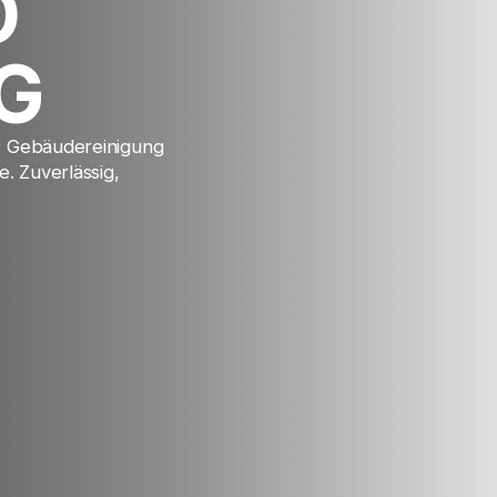
D
G
u: Gebäudereinigung
. Zuverlässig,