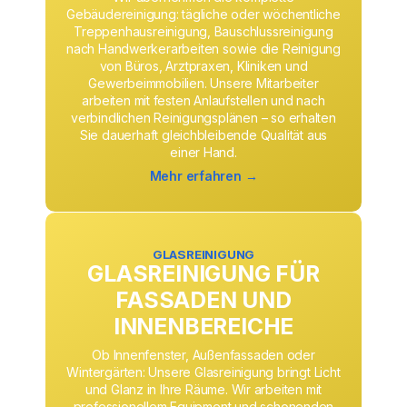
Gebäudereinigung: tägliche oder wöchentliche
Treppenhausreinigung, Bauschlussreinigung
nach Handwerkerarbeiten sowie die Reinigung
von Büros, Arztpraxen, Kliniken und
Gewerbeimmobilien. Unsere Mitarbeiter
arbeiten mit festen Anlaufstellen und nach
verbindlichen Reinigungsplänen – so erhalten
Sie dauerhaft gleichbleibende Qualität aus
einer Hand.
Mehr erfahren →
GLASREINIGUNG
GLASREINIGUNG FÜR
FASSADEN UND
INNENBEREICHE
Ob Innenfenster, Außenfassaden oder
Wintergärten: Unsere Glasreinigung bringt Licht
und Glanz in Ihre Räume. Wir arbeiten mit
professionellem Equipment und schonenden