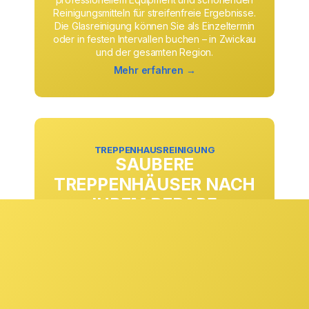
Reinigungsmitteln für streifenfreie Ergebnisse.
Die Glasreinigung können Sie als Einzeltermin
oder in festen Intervallen buchen – in Zwickau
und der gesamten Region.
Mehr erfahren →
TREPPENHAUSREINIGUNG
SAUBERE
TREPPENHÄUSER NACH
IHREM BEDARF
Ob täglich, wöchentlich oder in anderen
Rhythmen: Die Treppenhausreinigung passen
wir exakt an Ihre Anforderungen und
Begehungsfrequenzen an. Stufen, Geländer,
Eingangsbereiche und Gemeinschaftsflächen
werden zuverlässig gepflegt und sorgen
dauerhaft für einen sauberen ersten Eindruck.