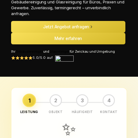
Gebäudereinigung und Glasreinigung für Büros, Praxen und
Gewerbe. Zuverlässig, termingerecht – unverbindlich
anfragen.
Jetzt Angebot anfragen
Mehr erfahren
Ihr
Gebäudereiniger
und
Glasreiniger
für Zwickau und Umgebung
5.0/5.0 auf
1
2
3
4
LEISTUNG
OBJEKT
HÄUFIGKEIT
KONTAKT
✨