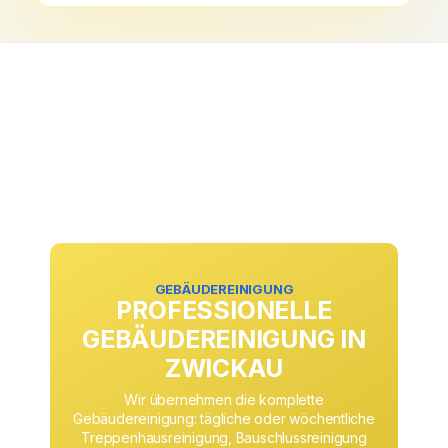
GEBÄUDEREINIGUNG
PROFESSIONELLE
GEBÄUDEREINIGUNG IN
ZWICKAU
Wir übernehmen die komplette
Gebäudereinigung: tägliche oder wöchentliche
Treppenhausreinigung, Bauschlussreinigung