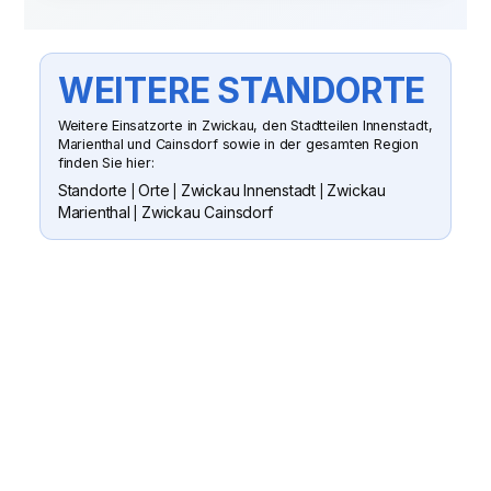
WEITERE STANDORTE
Weitere Einsatzorte in Zwickau, den Stadtteilen Innenstadt,
Marienthal und Cainsdorf sowie in der gesamten Region
finden Sie hier:
Standorte
Orte
Zwickau Innenstadt
Zwickau
|
|
|
Marienthal
Zwickau Cainsdorf
|
SUN CLEAN GMBH
WENN SIE FRAGEN HABEN ODER
EIN ANGEBOT WÜNSCHEN
Senden Sie uns gern eine Nachricht
oder rufen Sie an. Wir besichtigen Ihr
Objekt, erstellen ein passendes
Angebot und koordinieren die