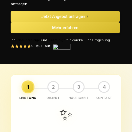
anfragen.
Jetzt Angebot anfragen
Mehr erfahren
Ihr
Gebäudereiniger
und
Glasreiniger
für Zwickau und Umgebung
5.0/5.0 auf
1
2
3
4
LEISTUNG
OBJEKT
HÄUFIGKEIT
KONTAKT
✨