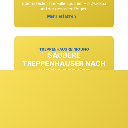
oder in festen Intervallen buchen – in Zwickau
und der gesamten Region.
Mehr erfahren →
TREPPENHAUSREINIGUNG
SAUBERE
TREPPENHÄUSER NACH
IHREM BEDARF
Ob täglich, wöchentlich oder in anderen
Rhythmen: Die Treppenhausreinigung passen
wir exakt an Ihre Anforderungen und
Begehungsfrequenzen an. Stufen, Geländer,
Eingangsbereiche und Gemeinschaftsflächen
werden zuverlässig gepflegt und sorgen
dauerhaft für einen sauberen ersten Eindruck.
Mehr erfahren →