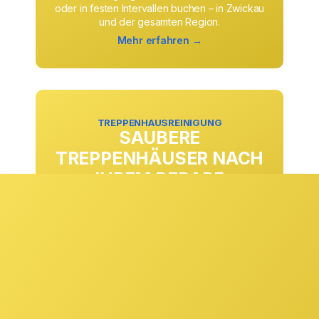
oder in festen Intervallen buchen – in Zwickau
und der gesamten Region.
Mehr erfahren →
TREPPENHAUSREINIGUNG
SAUBERE
TREPPENHÄUSER NACH
IHREM BEDARF
Ob täglich, wöchentlich oder in anderen
Rhythmen: Die Treppenhausreinigung passen
wir exakt an Ihre Anforderungen und
Begehungsfrequenzen an. Stufen, Geländer,
Eingangsbereiche und Gemeinschaftsflächen
werden zuverlässig gepflegt und sorgen
dauerhaft für einen sauberen ersten Eindruck.
Mehr erfahren →