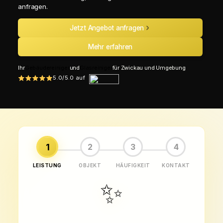
anfragen.
Jetzt Angebot anfragen
Mehr erfahren
Ihr
Gebäudereiniger
und
Glasreiniger
für Zwickau und Umgebung
5.0/5.0 auf
1
2
3
4
LEISTUNG
OBJEKT
HÄUFIGKEIT
KONTAKT
✨