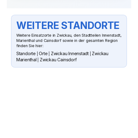
WEITERE STANDORTE
Weitere Einsatzorte in Zwickau, den Stadtteilen Innenstadt,
Marienthal und Cainsdorf sowie in der gesamten Region
finden Sie hier:
Standorte
Orte
Zwickau Innenstadt
Zwickau
|
|
|
Marienthal
Zwickau Cainsdorf
|
SUN CLEAN GMBH
WENN SIE FRAGEN HABEN ODER
EIN ANGEBOT WÜNSCHEN
Senden Sie uns gern eine Nachricht
oder rufen Sie an. Wir besichtigen Ihr
Objekt, erstellen ein passendes
Angebot und koordinieren die