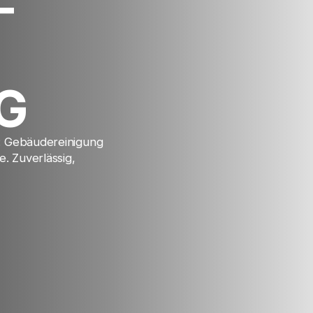
F
G
u: Gebäudereinigung
. Zuverlässig,