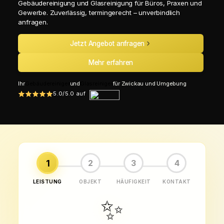
Gebäudereinigung und Glasreinigung für Büros, Praxen und
Gewerbe. Zuverlässig, termingerecht – unverbindlich
anfragen.
Jetzt Angebot anfragen
Mehr erfahren
Ihr
Gebäudereiniger
und
Glasreiniger
für Zwickau und Umgebung
5.0/5.0 auf
1
2
3
4
LEISTUNG
OBJEKT
HÄUFIGKEIT
KONTAKT
✨