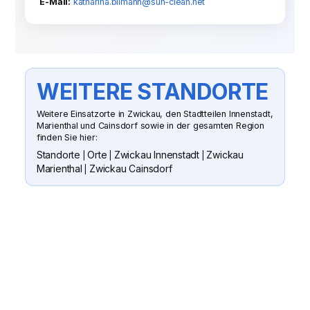
E-Mail:
katharina.bilmann@sun-clean.net
WEITERE STANDORTE
Weitere Einsatzorte in Zwickau, den Stadtteilen Innenstadt,
Marienthal und Cainsdorf sowie in der gesamten Region
finden Sie hier:
Standorte
Orte
Zwickau Innenstadt
Zwickau
|
|
|
Marienthal
Zwickau Cainsdorf
|
SUN CLEAN GMBH
WENN SIE FRAGEN HABEN ODER
EIN ANGEBOT WÜNSCHEN
Senden Sie uns gern eine Nachricht
oder rufen Sie an. Wir besichtigen Ihr