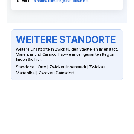
E-Mail:
katharina.bilmann@sun-clean.net
WEITERE STANDORTE
Weitere Einsatzorte in Zwickau, den Stadtteilen Innenstadt,
Marienthal und Cainsdorf sowie in der gesamten Region
finden Sie hier:
Standorte
Orte
Zwickau Innenstadt
Zwickau
|
|
|
Marienthal
Zwickau Cainsdorf
|
SUN CLEAN GMBH
WENN SIE FRAGEN HABEN ODER
EIN ANGEBOT WÜNSCHEN
Senden Sie uns gern eine Nachricht
oder rufen Sie an. Wir besichtigen Ihr