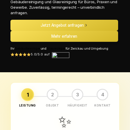
Gebäudereinigung und Glasreinigung für Büros, Praxen und
Gewerbe. Zuverlässig, termingerecht – unverbindlich
anfragen.
Jetzt Angebot anfragen
Mehr erfahren
Ihr
Gebäudereiniger
und
Glasreiniger
für Zwickau und Umgebung
5.0/5.0 auf
1
2
3
4
LEISTUNG
OBJEKT
HÄUFIGKEIT
KONTAKT
✨