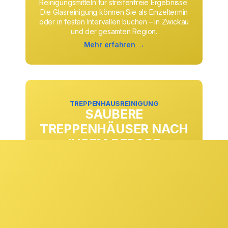
Reinigungsmitteln für streifenfreie Ergebnisse.
Die Glasreinigung können Sie als Einzeltermin
oder in festen Intervallen buchen – in Zwickau
und der gesamten Region.
Mehr erfahren →
TREPPENHAUSREINIGUNG
SAUBERE
TREPPENHÄUSER NACH
IHREM BEDARF
Ob täglich, wöchentlich oder in anderen
Rhythmen: Die Treppenhausreinigung passen
wir exakt an Ihre Anforderungen und
Begehungsfrequenzen an. Stufen, Geländer,
Eingangsbereiche und Gemeinschaftsflächen
werden zuverlässig gepflegt und sorgen
dauerhaft für einen sauberen ersten Eindruck.