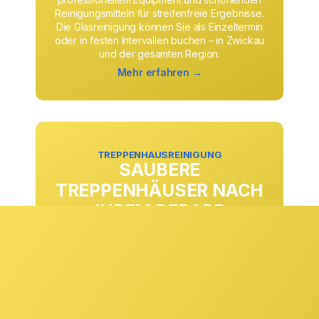
Reinigungsmitteln für streifenfreie Ergebnisse.
Die Glasreinigung können Sie als Einzeltermin
oder in festen Intervallen buchen – in Zwickau
und der gesamten Region.
Mehr erfahren →
TREPPENHAUSREINIGUNG
SAUBERE
TREPPENHÄUSER NACH
IHREM BEDARF
Ob täglich, wöchentlich oder in anderen
Rhythmen: Die Treppenhausreinigung passen
wir exakt an Ihre Anforderungen und
Begehungsfrequenzen an. Stufen, Geländer,
Eingangsbereiche und Gemeinschaftsflächen
werden zuverlässig gepflegt und sorgen
dauerhaft für einen sauberen ersten Eindruck.