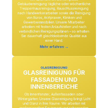
Gebäudereinigung: tägliche oder wöchentliche
Treppenhausreinigung, Bauschlussreinigung
nach Handwerkerarbeiten sowie die Reinigung
von Büros, Arztpraxen, Kliniken und
Gewerbeimmobilien. Unsere Mitarbeiter
arbeiten mit festen Anlaufstellen und nach
verbindlichen Reinigungsplänen – so erhalten
Sie dauerhaft gleichbleibende Qualität aus
einer Hand.
Mehr erfahren →
GLASREINIGUNG
GLASREINIGUNG FÜR
FASSADEN UND
INNENBEREICHE
Ob Innenfenster, Außenfassaden oder
Wintergärten: Unsere Glasreinigung bringt Licht
und Glanz in Ihre Räume. Wir arbeiten mit
professionellem Equipment und schonenden