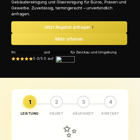
Gebäudereinigung und Glasreinigung für Büros, Praxen und
Gewerbe. Zuverlässig, termingerecht – unverbindlich
anfragen.
Jetzt Angebot anfragen
Mehr erfahren
Ihr
Gebäudereiniger
und
Glasreiniger
für Zwickau und Umgebung
5.0/5.0 auf
1
2
3
4
LEISTUNG
OBJEKT
HÄUFIGKEIT
KONTAKT
✨