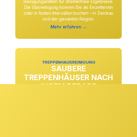
Reinigungsmitteln für streifenfreie Ergebnisse.
Die Glasreinigung können Sie als Einzeltermin
oder in festen Intervallen buchen – in Zwickau
und der gesamten Region.
Mehr erfahren →
TREPPENHAUSREINIGUNG
SAUBERE
TREPPENHÄUSER NACH
IHREM BEDARF
Ob täglich, wöchentlich oder in anderen
Rhythmen: Die Treppenhausreinigung passen
wir exakt an Ihre Anforderungen und
Begehungsfrequenzen an. Stufen, Geländer,
Eingangsbereiche und Gemeinschaftsflächen
werden zuverlässig gepflegt und sorgen
dauerhaft für einen sauberen ersten Eindruck.