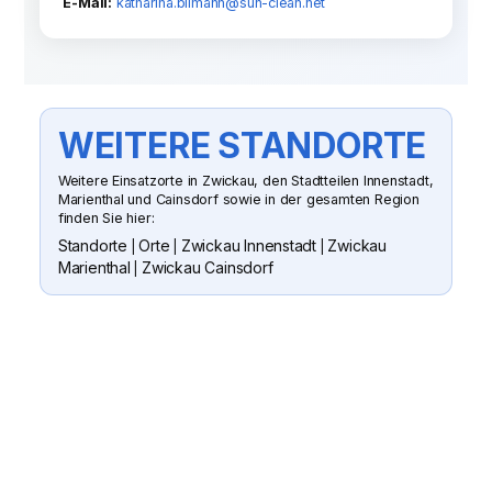
E-Mail:
katharina.bilmann@sun-clean.net
WEITERE STANDORTE
Weitere Einsatzorte in Zwickau, den Stadtteilen Innenstadt,
Marienthal und Cainsdorf sowie in der gesamten Region
finden Sie hier:
Standorte
Orte
Zwickau Innenstadt
Zwickau
|
|
|
Marienthal
Zwickau Cainsdorf
|
SUN CLEAN GMBH
WENN SIE FRAGEN HABEN ODER
EIN ANGEBOT WÜNSCHEN
Senden Sie uns gern eine Nachricht
oder rufen Sie an. Wir besichtigen Ihr