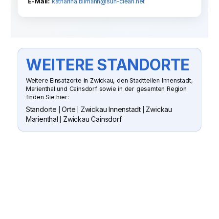
E-Mail:
katharina.bilmann@sun-clean.net
WEITERE STANDORTE
Weitere Einsatzorte in Zwickau, den Stadtteilen Innenstadt,
Marienthal und Cainsdorf sowie in der gesamten Region
finden Sie hier:
Standorte
Orte
Zwickau Innenstadt
Zwickau
|
|
|
Marienthal
Zwickau Cainsdorf
|
SUN CLEAN GMBH
WENN SIE FRAGEN HABEN ODER
EIN ANGEBOT WÜNSCHEN
Senden Sie uns gern eine Nachricht
oder rufen Sie an. Wir besichtigen Ihr