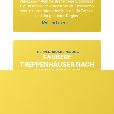
Reinigungsmitteln für streifenfreie Ergebnisse.
Die Glasreinigung können Sie als Einzeltermin
oder in festen Intervallen buchen – in Zwickau
und der gesamten Region.
Mehr erfahren →
TREPPENHAUSREINIGUNG
SAUBERE
TREPPENHÄUSER NACH
IHREM BEDARF
Ob täglich, wöchentlich oder in anderen
Rhythmen: Die Treppenhausreinigung passen
wir exakt an Ihre Anforderungen und
Begehungsfrequenzen an. Stufen, Geländer,
Eingangsbereiche und Gemeinschaftsflächen
werden zuverlässig gepflegt und sorgen
dauerhaft für einen sauberen ersten Eindruck.