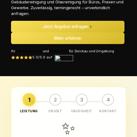
Gebäudereinigung und Glasreinigung für Büros, Praxen und
Gewerbe. Zuverlässig, termingerecht – unverbindlich
anfragen.
Jetzt Angebot anfragen
Mehr erfahren
Ihr
Gebäudereiniger
und
Glasreiniger
für Zwickau und Umgebung
5.0/5.0 auf
1
2
3
4
LEISTUNG
OBJEKT
HÄUFIGKEIT
KONTAKT
✨