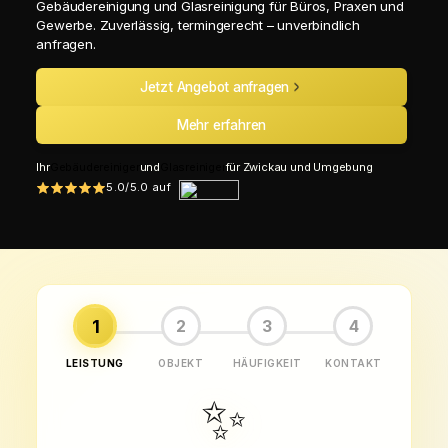
Gebäudereinigung und Glasreinigung für Büros, Praxen und
Gewerbe. Zuverlässig, termingerecht – unverbindlich
anfragen.
Jetzt Angebot anfragen
Mehr erfahren
Ihr
Gebäudereiniger
und
Glasreiniger
für Zwickau und Umgebung
5.0/5.0 auf
1
2
3
4
LEISTUNG
OBJEKT
HÄUFIGKEIT
KONTAKT
✨