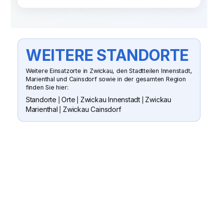
WEITERE STANDORTE
Weitere Einsatzorte in Zwickau, den Stadtteilen Innenstadt,
Marienthal und Cainsdorf sowie in der gesamten Region
finden Sie hier:
Standorte
Orte
Zwickau Innenstadt
Zwickau
|
|
|
Marienthal
Zwickau Cainsdorf
|
SUN CLEAN GMBH
WENN SIE FRAGEN HABEN ODER
EIN ANGEBOT WÜNSCHEN
Senden Sie uns gern eine Nachricht
oder rufen Sie an. Wir besichtigen Ihr
Objekt, erstellen ein passendes