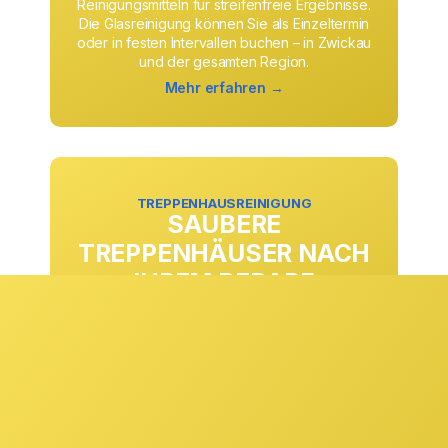
Reinigungsmitteln für streifenfreie Ergebnisse.
Die Glasreinigung können Sie als Einzeltermin
oder in festen Intervallen buchen – in Zwickau
und der gesamten Region.
Mehr erfahren →
TREPPENHAUSREINIGUNG
SAUBERE
TREPPENHÄUSER NACH
IHREM BEDARF
Ob täglich, wöchentlich oder in anderen
Rhythmen: Die Treppenhausreinigung passen
wir exakt an Ihre Anforderungen und
Begehungsfrequenzen an. Stufen, Geländer,
Eingangsbereiche und Gemeinschaftsflächen
werden zuverlässig gepflegt und sorgen
dauerhaft für einen sauberen ersten Eindruck.